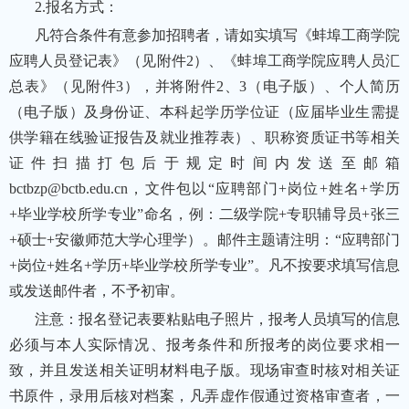
2.报名方式：
凡符合条件有意参加招聘者，请如实填写《蚌埠工商学院
应聘人员登记表》（见附件2）、《蚌埠工商学院应聘人员汇
总表》（见附件3），并将附件2、3（电子版）、个人简历
（电子版）及身份证、本科起学历学位证（应届毕业生需提
供学籍在线验证报告及就业推荐表）、职称资质证书等相关
证件扫描打包后于规定时间内发送至邮箱
bctbzp@bctb.edu.cn，文件包以“应聘部门+岗位+姓名+学历
+毕业学校所学专业”命名，例：二级学院+专职辅导员+张三
+硕士+安徽师范大学心理学）。邮件主题请注明：“应聘部门
+岗位+姓名+学历+毕业学校所学专业”。凡不按要求填写信息
或发送邮件者，不予初审。
注意：报名登记表要粘贴电子照片，报考人员填写的信息
必须与本人实际情况、报考条件和所报考的岗位要求相一
致，并且发送相关证明材料电子版。现场审查时核对相关证
书原件，录用后核对档案，凡弄虚作假通过资格审查者，一