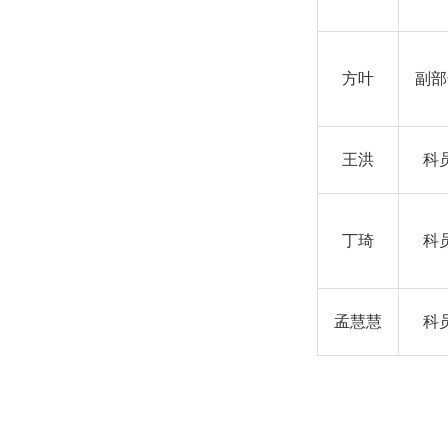
方叶
副部
王洪
科
丁琦
科
孟慧慧
科