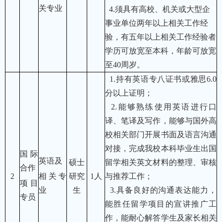
关专业
4.
须具有高校、机关或大型企
事业单位两年以上相关工作经
验，有五年以上相关工作经验者
学历可放宽至本科，年龄可放宽
至
40
周岁。
1.
持有英语专八证书或雅思
6.0
分以上证明；
2.
能够熟练使用英语进行口
译、笔译及写作，能够与国外高
校相关部门开展书面及语言沟通
对接，完成我校本科毕业生出国
国际
英语及
硕士
留学相关英文材料的整理、审核
合作
2
相关专
研究
1人
与推荐工作；
项目
业
生
3.
具备良好的沟通表达能力，
专员
能胜任留学项目的宣讲推广工
作，能耐心解答学生及家长相关