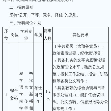
二、招聘原则
坚持“公开、平等、竞争、择优”的原则。
三、招聘岗位计划
需求
序
学科专
岗位
学历
其他要求
号
业
人数
1.
中共党员（含预备党员），
政治素质过硬，纪律意识强；
2.
具备扎实的文字功底和较强
的政策理论水平，熟悉公文规
秘书
范，擅长工作总结、报告、讲话
学、汉
稿等各类公文写作；
语言文
硕士
3.
具备较强的综合协调与日常
综合
1-2
学、新
1
研究
事务处理能力，能胜任会议组
文秘
人
闻传播
生
织、公文流转、信息报送等办公
学等相
室常规工作；