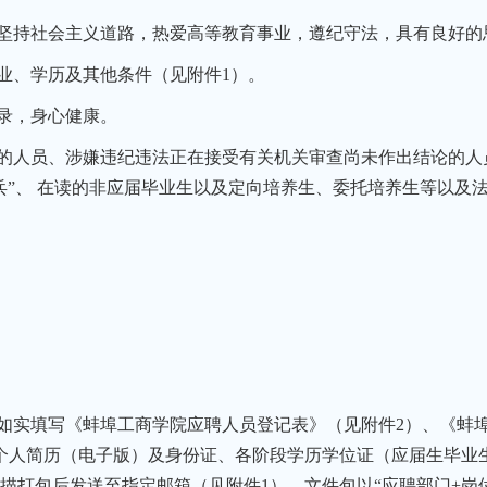
坚持社会主义道路，热爱高等教育事业，遵纪守法，具有良好的
业、学历及其他条件（见附件1）。
录，身心健康。
的人员、涉嫌违纪违法正在接受有关机关审查尚未作出结论的人
兵”、 在读的非应届毕业生以及定向培养生、委托培养生等以及
如实填写《蚌埠工商学院应聘人员登记表》（见附件2）、《蚌
、个人简历（电子版）及身份证、各阶段学历学位证（应届生毕业
描打包后发送至指定邮箱（见附件1），文件包以“应聘部门+岗位