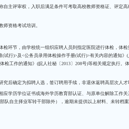
称自主评审权，入职后满足条件可考取高校教师资格证、评定高
教师资格考试培训。
体检环节，由学校统一组织应聘人员到指定医院进行体检，体检
试行)>及<公务员录用体检操作手册(试行)>有关内容的通知》(人
检工作的通知》(皖人社秘〔2013〕208号)等相关规定执行
研究后确定为拟聘人选，签订聘用手续，非退休返聘高层次人才
相应学历学位证书或海外学历教育部认证、与原单位解除工作关
部队自主择业军转干部除外），逾期未提供以上材料、未转档案